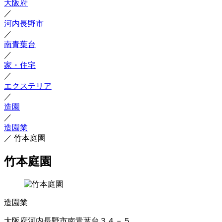
大阪府
／
河内長野市
／
南青葉台
／
家・住宅
／
エクステリア
／
造園
／
造園業
／
竹本庭園
竹本庭園
造園業
大阪府河内長野市南青葉台３４－５