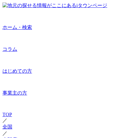
ホーム・検索
コラム
はじめての方
事業主の方
TOP
／
全国
／