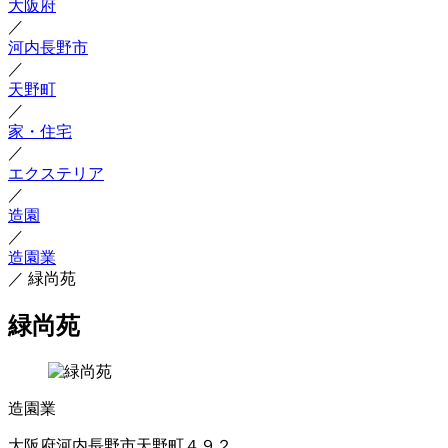
大阪府
／
河内長野市
／
天野町
／
家・住宅
／
エクステリア
／
造園
／
造園業
／
緑尚苑
緑尚苑
造園業
大阪府河内長野市天野町４９２