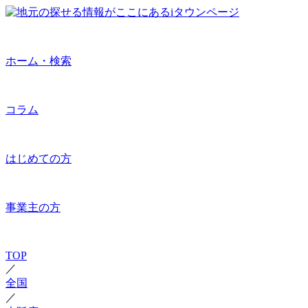
ホーム・検索
コラム
はじめての方
事業主の方
TOP
／
全国
／