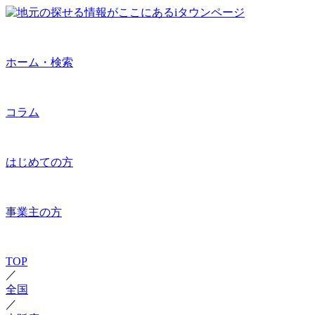
ホーム・検索
コラム
はじめての方
事業主の方
TOP
／
全国
／