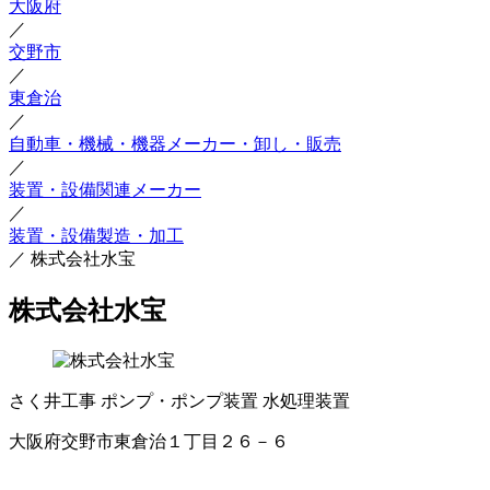
大阪府
／
交野市
／
東倉治
／
自動車・機械・機器メーカー・卸し・販売
／
装置・設備関連メーカー
／
装置・設備製造・加工
／
株式会社水宝
株式会社水宝
さく井工事
ポンプ・ポンプ装置
水処理装置
大阪府交野市東倉治１丁目２６－６