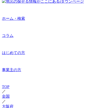
ホーム・検索
コラム
はじめての方
事業主の方
TOP
／
全国
／
大阪府