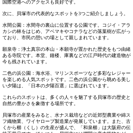
国際空港へのアクセスも良好です。
次に、貝塚市の代表的なスポットを3つご紹介しましょう。
水間公園：水間寺の裏山に位置する公園です。コジイ・アラ
カシの林をはじめ、アベマキやコナラなどの落葉樹が広がっ
ており、市民の憩いの場として親しまれています。
願泉寺：浄土真宗の本山・本願寺が置かれた歴史をもつ由緒
ある寺院です。本堂、鐘楼、庫裏などの江戸時代の建造物が
今も残されています。
二色の浜公園：海水浴、マリンスポーツなど多彩なレジャー
を楽しめる人気スポットです。二色の浜公園から眺める美し
い夕陽は、「日本の夕陽百選」に選ばれています。
これらのスポットは、多くの人々を魅了する貝塚市の歴史と
自然の豊かさを象徴する場所です。
貝塚市の産業をみると、水ナス栽培などの近郊型農業や綿ス
フ織物業、ワイヤロープ製造業が発展しています。また、古
くから櫛（くし）の生産が盛んで、「和泉櫛」は大阪府の伝