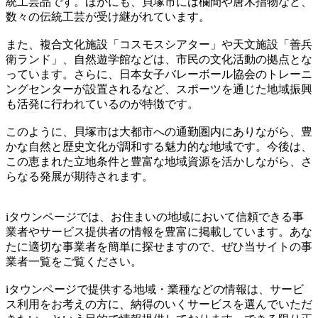
統工芸品です。ほかにも、貝塚市には欄間や唐木指物など、
数々の伝統工芸が受け継がれています。
また、複合文化施設「コスモスシアター」や天文施設「善兵
衛ランド」、自然遊学館などは、市民の文化活動の拠点とな
っています。さらに、日本女子バレーボール協会のトレーニ
ングセンターが設置されるなど、スポーツを通じた地域振興
も活発に行われているのが特徴です。
このように、貝塚市は大都市への通勤圏内にありながら、豊
かな自然と歴史文化が調和する魅力的な地域です。今後は、
この恵まれた立地条件と豊富な地域資源を活かしながら、さ
らなる発展が期待されます。
iタウンページでは、お住まいの地域において信頼できる事
業者やサービス提供者の情報を豊富に掲載しています。あな
たに適切な事業者を簡単に探せますので、ぜひ当サイトの事
業者一覧をご覧ください。
iタウンページで提供する地域・業種などの情報は、サービ
ス利用をお考えの方に、納得のいくサービスを選んでいただ