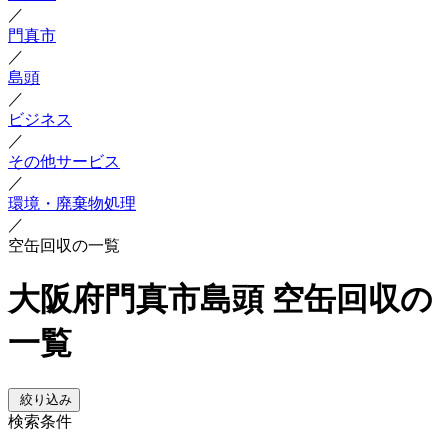
／
門真市
／
島頭
／
ビジネス
／
その他サービス
／
環境・廃棄物処理
／
空缶回収の一覧
大阪府門真市島頭 空缶回収の
一覧
絞り込み
検索条件