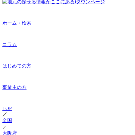
ホーム・検索
コラム
はじめての方
事業主の方
TOP
／
全国
／
大阪府