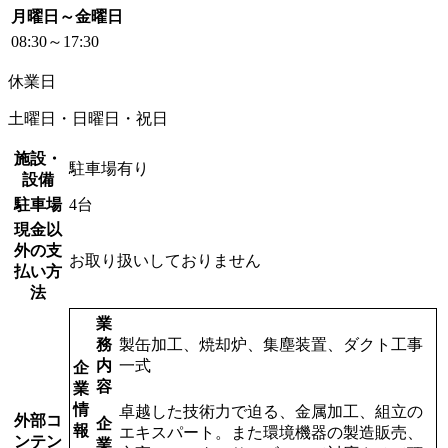
月曜日～金曜日
08:30～17:30
休業日
土曜日・日曜日・祝日
施設・
駐車場有り
設備
駐車場
4台
現金以
外の支
お取り扱いしておりません
払い方
法
業
務
製缶加工、焼却炉、集塵装置、ダクト工事
内
一式
企
容
業
情
卓越した技術力で迫る、金属加工、組立の
外部コ
企
報
エキスパート。また環境機器の製造販売、
ンテン
業