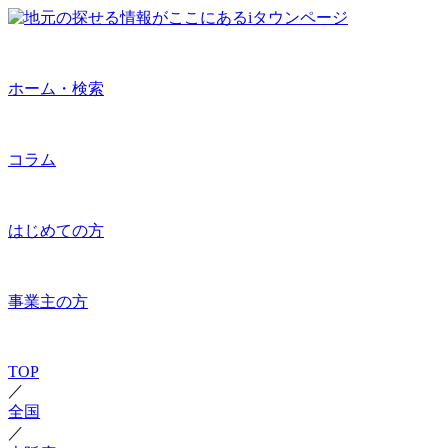
ホーム・検索
コラム
はじめての方
事業主の方
TOP
／
全国
／