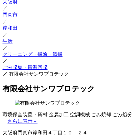
大阪府
／
門真市
／
岸和田
／
生活
／
クリーニング・掃除・清掃
／
ごみ収集・資源回収
／
有限会社サンワプロテック
有限会社サンワプロテック
環境保全装置・資材
金属加工
空調機械
ごみ焼却
ごみ処分
さらに表示＋
大阪府門真市岸和田４丁目１０－２４