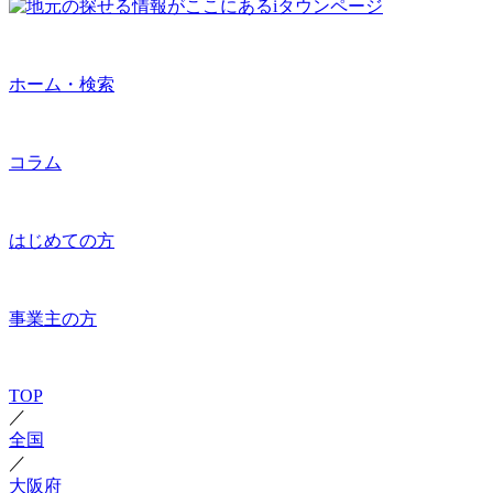
ホーム・検索
コラム
はじめての方
事業主の方
TOP
／
全国
／
大阪府