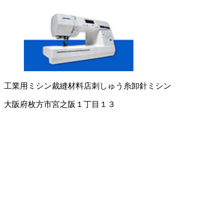
工業用ミシン
裁縫材料店
刺しゅう糸卸
針
ミシン
大阪府枚方市宮之阪１丁目１３