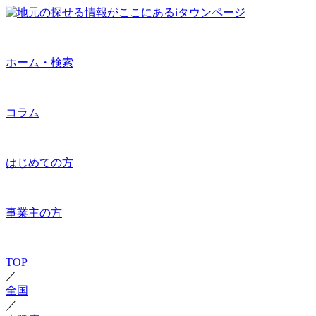
ホーム・検索
コラム
はじめての方
事業主の方
TOP
／
全国
／