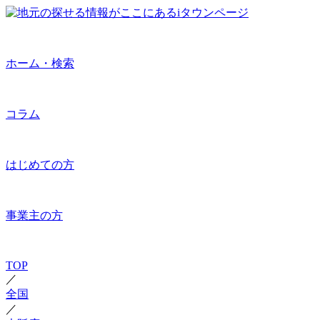
ホーム・検索
コラム
はじめての方
事業主の方
TOP
／
全国
／