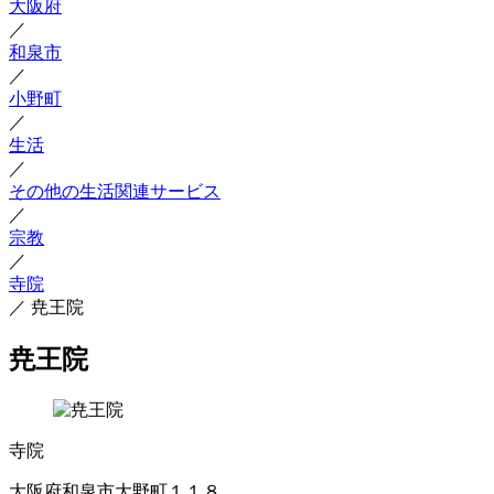
大阪府
／
和泉市
／
小野町
／
生活
／
その他の生活関連サービス
／
宗教
／
寺院
／
尭王院
尭王院
寺院
大阪府和泉市大野町１１８