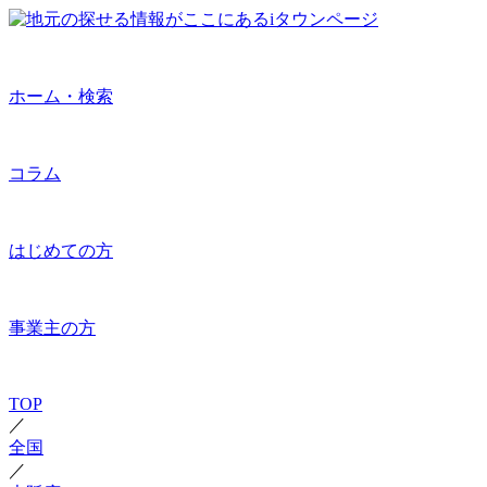
ホーム・検索
コラム
はじめての方
事業主の方
TOP
／
全国
／