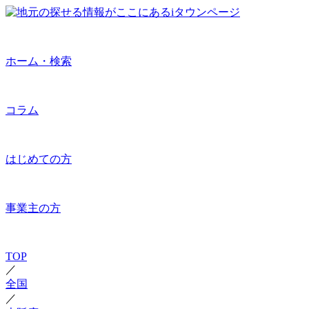
ホーム・検索
コラム
はじめての方
事業主の方
TOP
／
全国
／