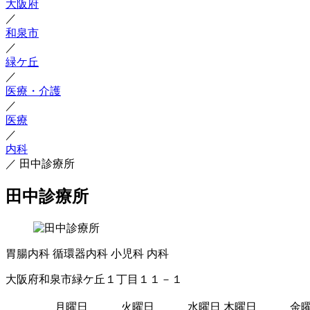
大阪府
／
和泉市
／
緑ケ丘
／
医療・介護
／
医療
／
内科
／
田中診療所
田中診療所
胃腸内科
循環器内科
小児科
内科
大阪府和泉市緑ケ丘１丁目１１－１
月曜日
火曜日
水曜日
木曜日
金