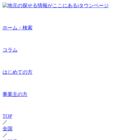
ホーム・検索
コラム
はじめての方
事業主の方
TOP
／
全国
／