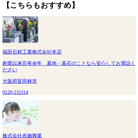
【こちらもおすすめ】
福田石材工業株式会社本店
創業以来百有余年 墓地・墓石のことなら安心してお電話く
ださい
大阪府富田林市
0120-231114
株式会社布施興業