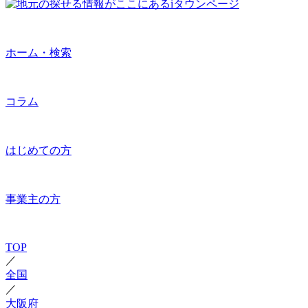
ホーム・検索
コラム
はじめての方
事業主の方
TOP
／
全国
／
大阪府