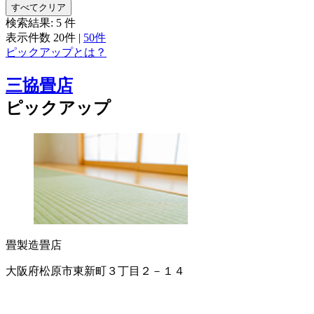
すべてクリア
検索結果:
5
件
表示件数
20件
|
50件
ピックアップとは？
三協畳店
ピックアップ
畳製造
畳店
大阪府松原市東新町３丁目２－１４