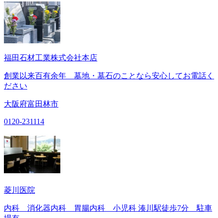
福田石材工業株式会社本店
創業以来百有余年 墓地・墓石のことなら安心してお電話く
ださい
大阪府富田林市
0120-231114
菱川医院
内科 消化器内科 胃腸内科 小児科 湊川駅徒歩7分 駐車