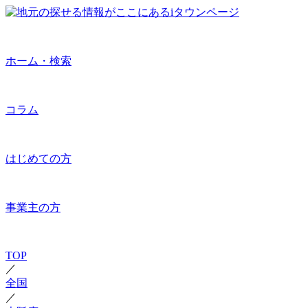
ホーム・検索
コラム
はじめての方
事業主の方
TOP
／
全国
／