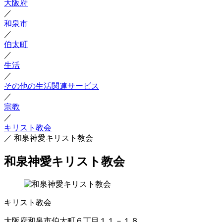
大阪府
／
和泉市
／
伯太町
／
生活
／
その他の生活関連サービス
／
宗教
／
キリスト教会
／
和泉神愛キリスト教会
和泉神愛キリスト教会
キリスト教会
大阪府和泉市伯太町６丁目１１－１８