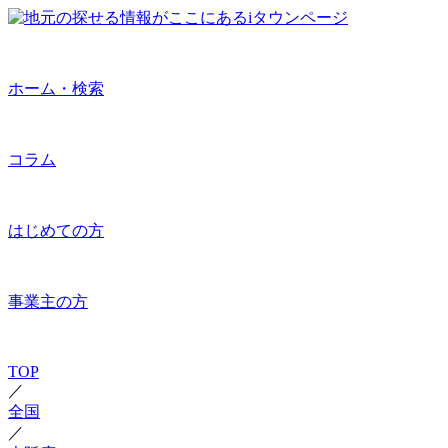
ホーム・検索
コラム
はじめての方
事業主の方
TOP
／
全国
／