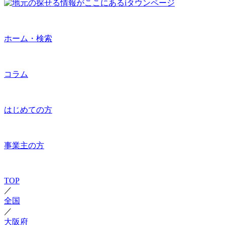
ホーム・検索
コラム
はじめての方
事業主の方
TOP
／
全国
／
大阪府