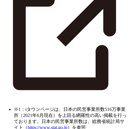
※1：iタウンページは、日本の民営事業所数516万事業
所（2021年6月現在）を上回る網羅性の高い掲載を行っ
ております。日本の民営事業所数は、総務省統計局サ
イト（
https://www.stat.go.jp
）を参照