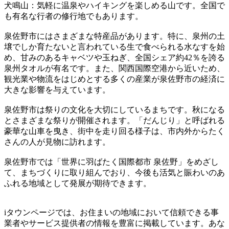
犬鳴山：気軽に温泉やハイキングを楽しめる山です。全国で
も有名な行者の修行地でもあります。
泉佐野市にはさまざまな特産品があります。特に、泉州の土
壌でしか育たないと言われている生で食べられる水なすを始
め、甘みのあるキャベツや玉ねぎ、全国シェア約42％を誇る
泉州タオルが有名です。また、関西国際空港から近いため、
観光業や物流をはじめとする多くの産業が泉佐野市の経済に
大きな影響を与えています。
泉佐野市は祭りの文化を大切にしているまちです。秋になる
とさまざまな祭りが開催されます。「だんじり」と呼ばれる
豪華な山車を曳き、街中を走り回る様子は、市内外からたく
さんの人が見物に訪れます。
泉佐野市では「世界に羽ばたく国際都市 泉佐野」をめざし
て、まちづくりに取り組んでおり、今後も活気と賑わいのあ
ふれる地域として発展が期待できます。
iタウンページでは、お住まいの地域において信頼できる事
業者やサービス提供者の情報を豊富に掲載しています。あな