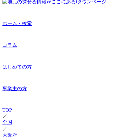
ホーム・検索
コラム
はじめての方
事業主の方
TOP
／
全国
／
大阪府