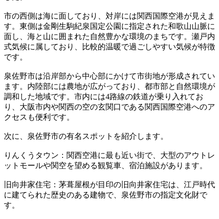
市の西側は海に面しており、対岸には関西国際空港が見えま
す。東側は金剛生駒紀泉国定公園に指定された和歌山山脈に
面し、海と山に囲まれた自然豊かな環境のまちです。瀬戸内
式気候に属しており、比較的温暖で過ごしやすい気候が特徴
です。
泉佐野市は沿岸部から中心部にかけて市街地が形成されてい
ます。内陸部には農地が広がっており、都市部と自然環境が
調和した地域です。市内には4路線の鉄道が乗り入れてお
り、大阪市内や関西の空の玄関口である関西国際空港へのア
クセスも便利です。
次に、泉佐野市の有名スポットを紹介します。
りんくうタウン：関西空港に最も近い街で、大型のアウトレ
ットモールや関空を望める観覧車、宿泊施設があります。
旧向井家住宅：茅葺屋根が目印の旧向井家住宅は、江戸時代
に建てられた歴史のある建物で、泉佐野市の指定文化財で
す。