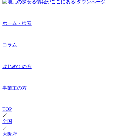
ホーム・検索
コラム
はじめての方
事業主の方
TOP
／
全国
／
大阪府