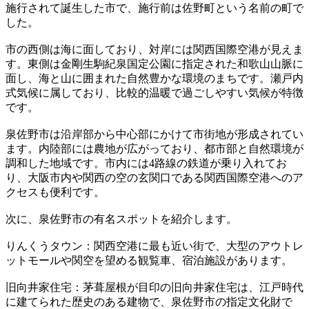
施行されて誕生した市で、施行前は佐野町という名前の町で
した。
市の西側は海に面しており、対岸には関西国際空港が見えま
す。東側は金剛生駒紀泉国定公園に指定された和歌山山脈に
面し、海と山に囲まれた自然豊かな環境のまちです。瀬戸内
式気候に属しており、比較的温暖で過ごしやすい気候が特徴
です。
泉佐野市は沿岸部から中心部にかけて市街地が形成されてい
ます。内陸部には農地が広がっており、都市部と自然環境が
調和した地域です。市内には4路線の鉄道が乗り入れてお
り、大阪市内や関西の空の玄関口である関西国際空港へのア
クセスも便利です。
次に、泉佐野市の有名スポットを紹介します。
りんくうタウン：関西空港に最も近い街で、大型のアウトレ
ットモールや関空を望める観覧車、宿泊施設があります。
旧向井家住宅：茅葺屋根が目印の旧向井家住宅は、江戸時代
に建てられた歴史のある建物で、泉佐野市の指定文化財で