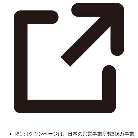
※1：iタウンページは、日本の民営事業所数516万事業