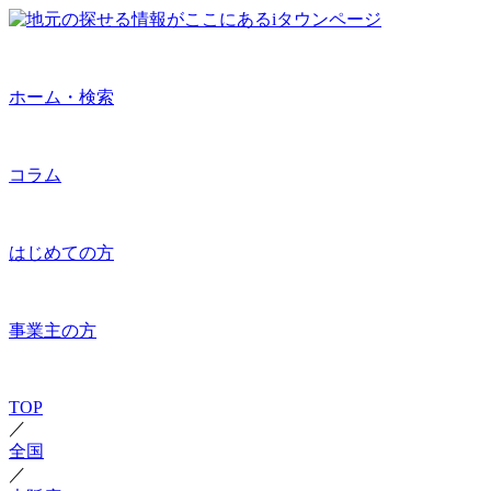
ホーム・検索
コラム
はじめての方
事業主の方
TOP
／
全国
／