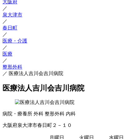
大阪府
／
泉大津市
／
春日町
／
医療・介護
／
医療
／
整形外科
／
医療法人吉川会吉川病院
医療法人吉川会吉川病院
病院・療養所
外科
整形外科
内科
大阪府泉大津市春日町２－１０
月曜日
火曜日
水曜日