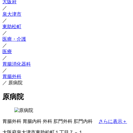
大阪府
／
泉大津市
／
東助松町
／
医療・介護
／
医療
／
胃腸消化器科
／
胃腸外科
／
原病院
原病院
胃腸外科
胃腸内科
外科
肛門外科
肛門内科
さらに表示＋
大阪府泉大津市東助松町１丁目７－１