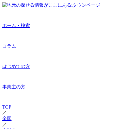
ホーム・検索
コラム
はじめての方
事業主の方
TOP
／
全国
／