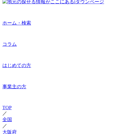
ホーム・検索
コラム
はじめての方
事業主の方
TOP
／
全国
／
大阪府