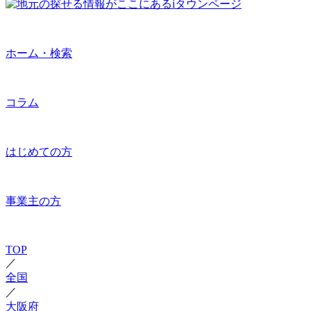
ホーム・検索
コラム
はじめての方
事業主の方
TOP
／
全国
／
大阪府