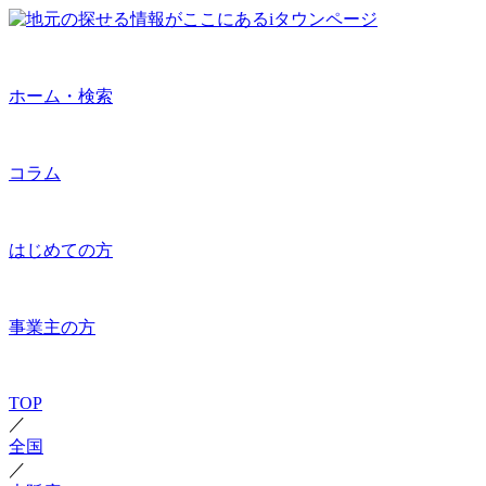
ホーム・検索
コラム
はじめての方
事業主の方
TOP
／
全国
／