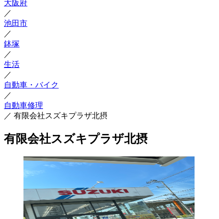
大阪府
／
池田市
／
鉢塚
／
生活
／
自動車・バイク
／
自動車修理
／
有限会社スズキプラザ北摂
有限会社スズキプラザ北摂