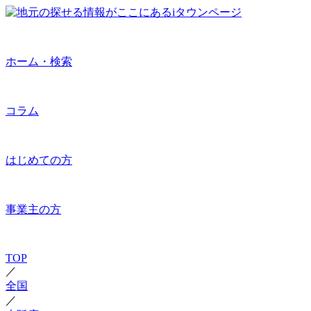
ホーム・検索
コラム
はじめての方
事業主の方
TOP
／
全国
／