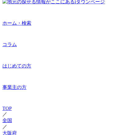
ホーム・検索
コラム
はじめての方
事業主の方
TOP
／
全国
／
大阪府