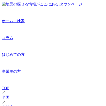
ホーム・検索
コラム
はじめての方
事業主の方
TOP
／
全国
／