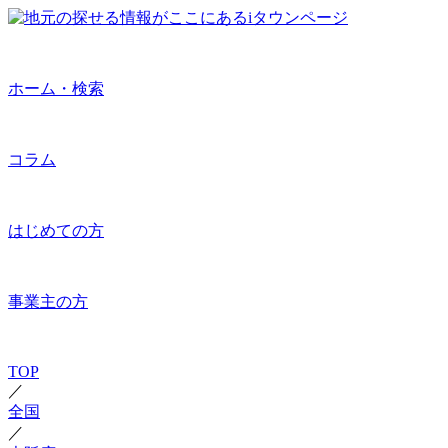
ホーム・検索
コラム
はじめての方
事業主の方
TOP
／
全国
／