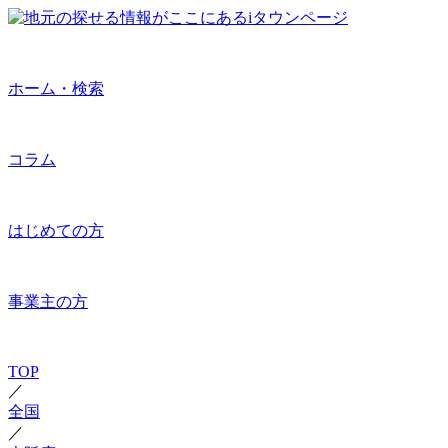
ホーム・検索
コラム
はじめての方
事業主の方
TOP
／
全国
／