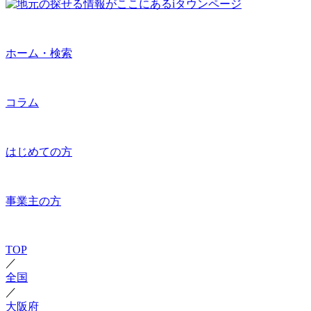
ホーム・検索
コラム
はじめての方
事業主の方
TOP
／
全国
／
大阪府