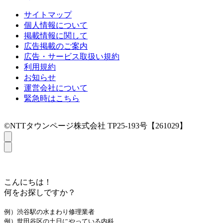
サイトマップ
個人情報について
掲載情報に関して
広告掲載のご案内
広告・サービス取扱い規約
利用規約
お知らせ
運営会社について
緊急時はこちら
©NTTタウンページ株式会社 TP25-193号【261029】
こんにちは！
何をお探しですか？
例）渋谷駅の水まわり修理業者
例）世田谷区の土日にやっている内科