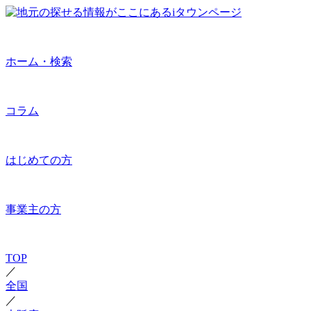
ホーム・検索
コラム
はじめての方
事業主の方
TOP
／
全国
／