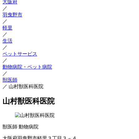
大阪府
／
羽曳野市
／
軽里
／
生活
／
ペットサービス
／
動物病院・ペット病院
／
獣医師
／
山村獣医科医院
山村獣医科医院
獣医師
動物病院
大阪府羽曳野市軽里３丁目３－４