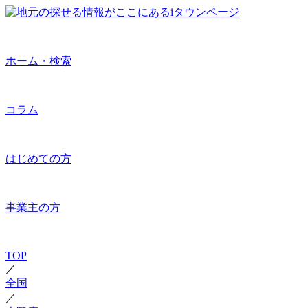
ホーム・検索
コラム
はじめての方
事業主の方
TOP
／
全国
／