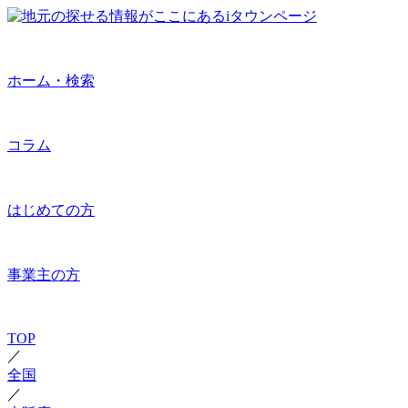
ホーム・検索
コラム
はじめての方
事業主の方
TOP
／
全国
／