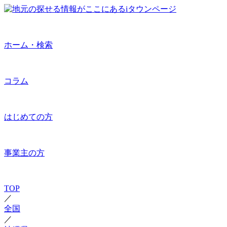
ホーム・検索
コラム
はじめての方
事業主の方
TOP
／
全国
／