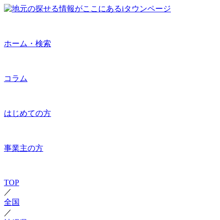
ホーム・検索
コラム
はじめての方
事業主の方
TOP
／
全国
／