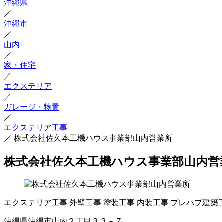
沖縄県
／
沖縄市
／
山内
／
家・住宅
／
エクステリア
／
ガレージ・物置
／
エクステリア工事
／
株式会社佐久本工機ハウス事業部山内営業所
株式会社佐久本工機ハウス事業部山内営
エクステリア工事
外壁工事
塗装工事
内装工事
プレハブ建築
沖縄県沖縄市山内２丁目３３－７