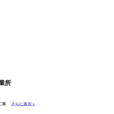
業所
工事
さらに表示＋