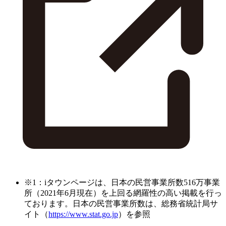
※1：iタウンページは、日本の民営事業所数516万事業
所（2021年6月現在）を上回る網羅性の高い掲載を行っ
ております。日本の民営事業所数は、総務省統計局サ
イト（
https://www.stat.go.jp
）を参照