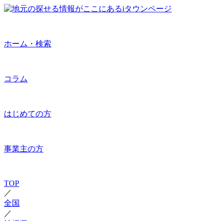
ホーム・検索
コラム
はじめての方
事業主の方
TOP
／
全国
／