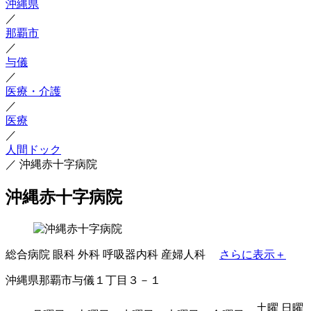
沖縄県
／
那覇市
／
与儀
／
医療・介護
／
医療
／
人間ドック
／
沖縄赤十字病院
沖縄赤十字病院
総合病院
眼科
外科
呼吸器内科
産婦人科
さらに表示＋
沖縄県那覇市与儀１丁目３－１
土曜
日曜