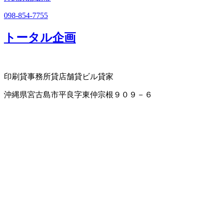
098-854-7755
トータル企画
印刷
貸事務所
貸店舗
貸ビル
貸家
沖縄県宮古島市平良字東仲宗根９０９－６