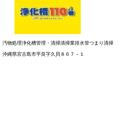
汚物処理
浄化槽管理・清掃
清掃業
排水管つまり清掃
沖縄県宮古島市平良字久貝８６７－１