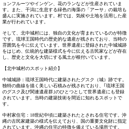
ョンフルーツやインゲン、花のランなどが生産されていま
す。また、干潟に生息する緑色の海藻の「アーサ」の栽培も
盛んに実施されています。村では、気候や土地を活用した産
業が行われています。
そして、北中城村には、独自の文化が育まれているのが特徴
です。琉球王国時代の歴史的な遺産が残されており、当時の
雰囲気を今に伝えています。世界遺産に登録された中城城跡
をはじめ、伝統的な建築様式を今に伝える古民家などが存在
し、歴史と文化を大切にする風土が根付いています。
【北中城村のスポット紹介】
中城城跡：琉球王国時代に建築されたグスク（城）跡です。
独特の曲線を描く美しい石積みが残されており、｢琉球王国
のグスク及び関連遺産群｣のひとつとして世界遺産にも登録
されています。当時の建築技術を間近に知れるスポットで
す。
中村家住宅：18世紀中頃に建築されたとされる住宅です。沖
縄の古民家建築の様式を伝えており、国の重要文化財に指定
されています。沖縄の住宅の特徴を備えている場所です。