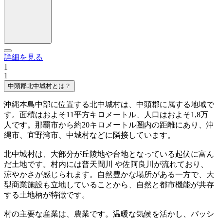
詳細を見る
1
1
中頭郡北中城村とは？
沖縄本島中部に位置する北中城村は、中頭郡に属する地域で
す。面積はおよそ11平方キロメートル、人口はおよそ1,8万
人です。那覇市から約20キロメートル圏内の距離にあり、沖
縄市、宜野湾市、中城村などに隣接しています。
北中城村は、大部分が丘陵地や台地となっている起伏に富ん
だ土地です。村内には普天間川 や佐阿良川が流れており、
涼やかさが感じられます。自然豊かな場所がある一方で、大
型商業施設も立地していることから、自然と都市機能が共存
する土地柄が特徴です。
村の主要な産業は、農業です。温暖な気候を活かし、パッシ