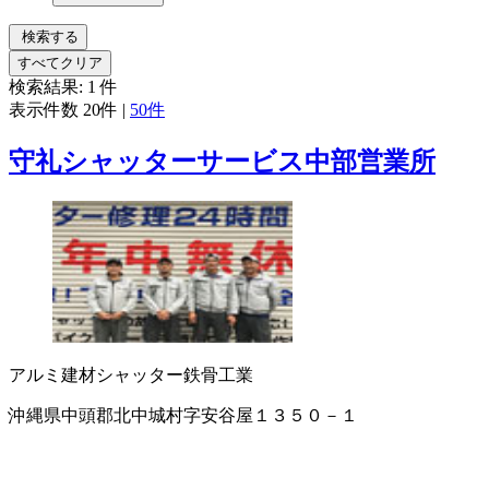
検索する
すべてクリア
検索結果:
1
件
表示件数
20件
|
50件
守礼シャッターサービス中部営業所
アルミ建材
シャッター
鉄骨工業
沖縄県中頭郡北中城村字安谷屋１３５０－１