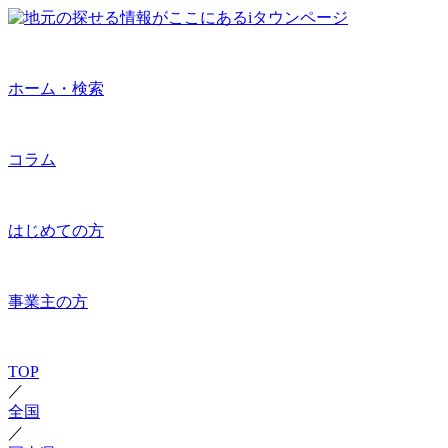
ホーム・検索
コラム
はじめての方
事業主の方
TOP
／
全国
／