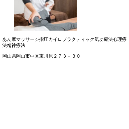
あん摩マッサージ指圧
カイロプラクティック
気功療法
心理療
法
精神療法
岡山県岡山市中区東川原２７３－３０