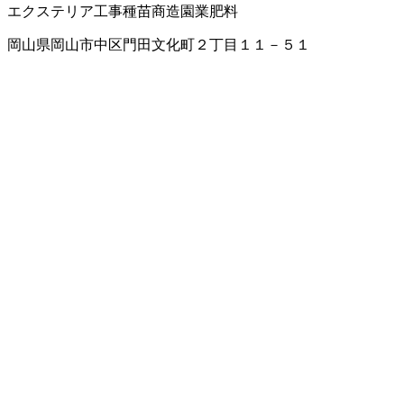
エクステリア工事
種苗商
造園業
肥料
岡山県岡山市中区門田文化町２丁目１１－５１