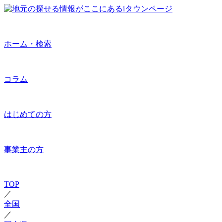
ホーム・検索
コラム
はじめての方
事業主の方
TOP
／
全国
／