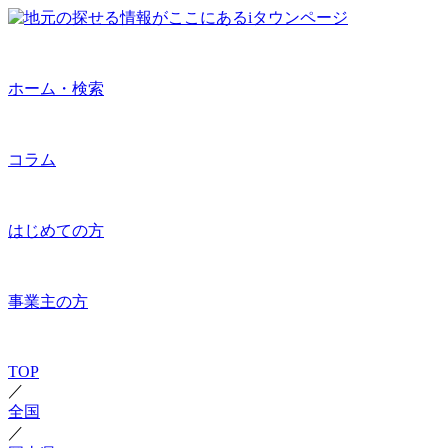
ホーム・検索
コラム
はじめての方
事業主の方
TOP
／
全国
／