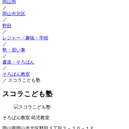
岡山県
／
岡山市北区
／
野田
／
レジャー・趣味・学校
／
塾・習い事
／
書道・そろばん
／
そろばん教室
／
スコラこども塾
スコラこども塾
そろばん教室
幼児教室
岡山県岡山市北区野田３丁目２－２０－１Ｆ