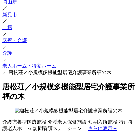
岡山県
／
新見市
／
土橋
／
医療・介護
／
介護
／
老人ホーム・特養ホーム
／
唐松荘／小規模多機能型居宅介護事業所福の木
唐松荘／小規模多機能型居宅介護事業所
福の木
介護療養型医療施設
介護老人保健施設
短期入所施設
特別養
護老人ホーム
訪問看護ステーション
さらに表示＋