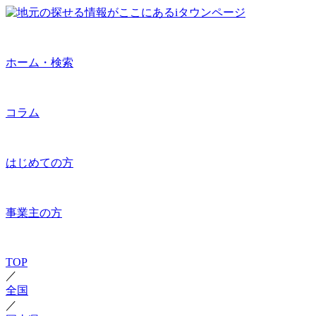
ホーム・検索
コラム
はじめての方
事業主の方
TOP
／
全国
／