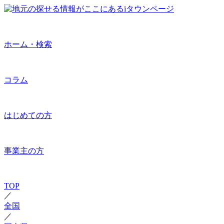
ホーム・検索
コラム
はじめての方
事業主の方
TOP
／
全国
／