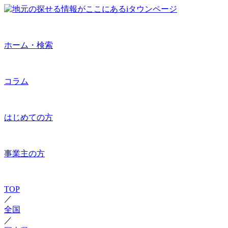
ホーム・検索
コラム
はじめての方
事業主の方
TOP
／
全国
／