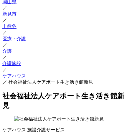
岡山県
／
新見市
／
上熊谷
／
医療・介護
／
介護
／
介護施設
／
ケアハウス
／
社会福祉法人ケアポート生き活き館新見
社会福祉法人ケアポート生き活き館新
見
ケアハウス
施設介護サービス