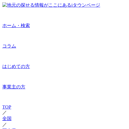
ホーム・検索
コラム
はじめての方
事業主の方
TOP
／
全国
／