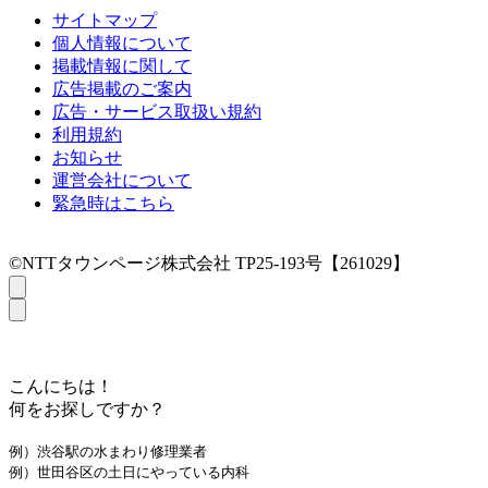
サイトマップ
個人情報について
掲載情報に関して
広告掲載のご案内
広告・サービス取扱い規約
利用規約
お知らせ
運営会社について
緊急時はこちら
©NTTタウンページ株式会社 TP25-193号【261029】
こんにちは！
何をお探しですか？
例）渋谷駅の水まわり修理業者
例）世田谷区の土日にやっている内科