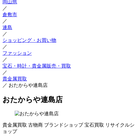
岡山県
／
倉敷市
／
連島
／
ショッピング・お買い物
／
ファッション
／
宝石・時計・貴金属販売・買取
／
貴金属買取
／
おたからや連島店
おたからや連島店
貴金属買取
古物商
ブランドショップ
宝石買取
リサイクルシ
ョップ