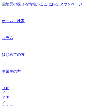
ホーム・検索
コラム
はじめての方
事業主の方
TOP
／
全国
／