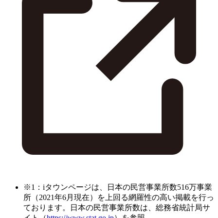
※1：iタウンページは、日本の民営事業所数516万事業
所（2021年6月現在）を上回る網羅性の高い掲載を行っ
ております。日本の民営事業所数は、総務省統計局サ
イト（
https://www.stat.go.jp
）を参照