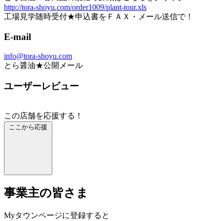
http://tora-shoyu.com/order1009/plant-tour.xls
工場見学随時受付★申込書をＦＡＸ・メール送信で！
E-mail
info@tora-shoyu.com
とら醤油★公開メール
ユーザーレビュー
この店舗を応援する！
ここから応援
事業主の皆さま
Myタウンページに登録すると