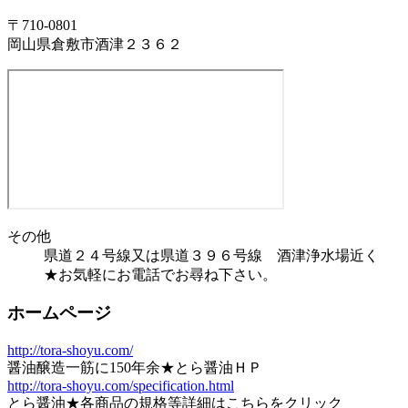
〒710-0801
岡山県倉敷市酒津２３６２
その他
県道２４号線又は県道３９６号線 酒津浄水場近く
★お気軽にお電話でお尋ね下さい。
ホームページ
http://tora-shoyu.com/
醤油醸造一筋に150年余★とら醤油ＨＰ
http://tora-shoyu.com/specification.html
とら醤油★各商品の規格等詳細はこちらをクリック