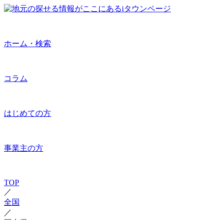
ホーム・検索
コラム
はじめての方
事業主の方
TOP
／
全国
／