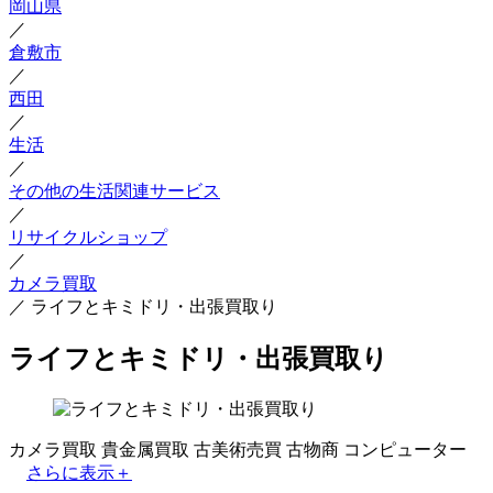
岡山県
／
倉敷市
／
西田
／
生活
／
その他の生活関連サービス
／
リサイクルショップ
／
カメラ買取
／
ライフとキミドリ・出張買取り
ライフとキミドリ・出張買取り
カメラ買取
貴金属買取
古美術売買
古物商
コンピューター
さらに表示＋