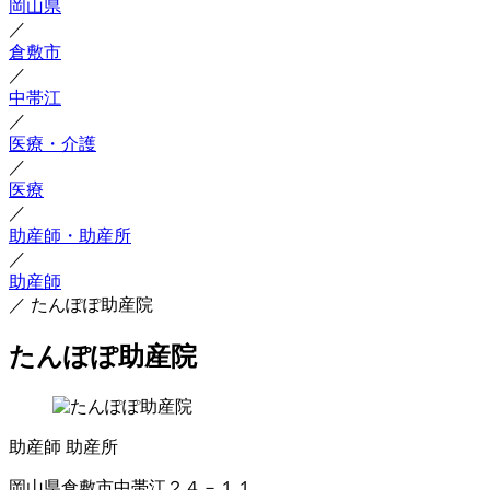
岡山県
／
倉敷市
／
中帯江
／
医療・介護
／
医療
／
助産師・助産所
／
助産師
／
たんぽぽ助産院
たんぽぽ助産院
助産師
助産所
岡山県倉敷市中帯江２４－１１