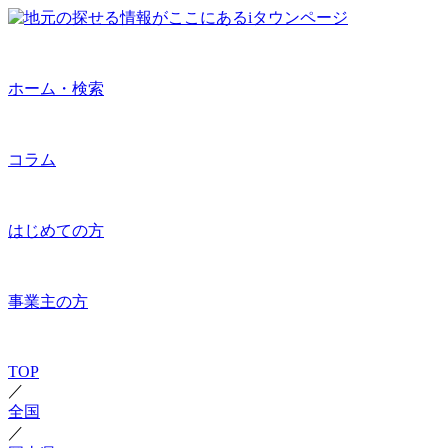
ホーム・検索
コラム
はじめての方
事業主の方
TOP
／
全国
／